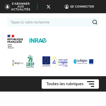
S'ABONNER
AUX
SE CONNECTER
ACTUALITÉS
Tapez
ici
votre
recherche
Toutes les rubriques