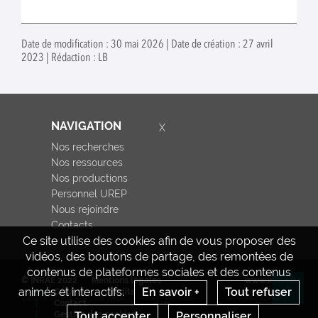
Date de modification : 30 mai 2026 | Date de création : 27 avril
2023 | Rédaction : LB
NAVIGATION
X
Nos recherches
Nos ressources
Nos productions
Personnel UREP
Nous rejoindre
Contacts
Ce site utilise des cookies afin de vous proposer des
vidéos, des boutons de partage, des remontées de
contenus de plateformes sociales et des contenus
© INRAE 2022
Mentions légales
www.inrae.fr
animés et interactifs.
En savoir +
Tout refuser
CGU
Crédits
Re
Contact
Tout accepter
Personnaliser
Gestion des cookies